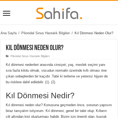
Ana Sayfa
/
Pilonidal Sinus Hastalık Bilgileri
/
Kıl Dönmesi Neden Olur?
Kıl Dönmesi Neden Olur?
Pilonidal Sinus Hastalık Bilgileri
Kıl dönmesi nedenleri arasında cinsiyet, yaş, meslek seçimi yanı
sıra fazla kilolu olmak, vücudun normalin üzerinde kıllı olması öne
çıkan sebeplerden bir kaçıdır. Tabii ki terleme ve yetersiz hijyen de
bu risklere dahil edilebilir. (
1
). (
2
).
Kıl Dönmesi Nedir?
Kıl dönmesi neden olur? Konusuna geçmeden önce, sorunun yapısını
biraz tanıyalım istiyorum. Kıl dönmesi, genel bir tabir olup: Kılların
cilt altından kist oluşturması halidir. Bizim için önemli olan, kuyruk