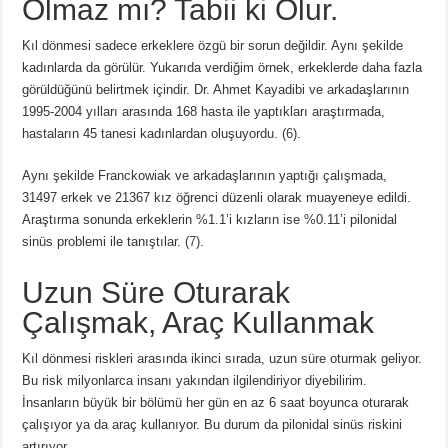
Olmaz mı? Tabii ki Olur.
Kıl dönmesi sadece erkeklere özgü bir sorun değildir. Aynı şekilde
kadınlarda da görülür. Yukarıda verdiğim örnek, erkeklerde daha fazla
görüldüğünü belirtmek içindir. Dr. Ahmet Kayadibi ve arkadaşlarının
1995-2004 yılları arasında 168 hasta ile yaptıkları araştırmada,
hastaların 45 tanesi kadınlardan oluşuyordu. (
6
).
Aynı şekilde Franckowiak ve arkadaşlarının yaptığı çalışmada,
31497 erkek ve 21367 kız öğrenci düzenli olarak muayeneye edildi.
Araştırma sonunda erkeklerin %1.1’i kızların ise %0.11’i pilonidal
sinüs problemi ile tanıştılar. (
7
).
Uzun Süre Oturarak
Çalışmak, Araç Kullanmak
Kıl dönmesi riskleri arasında ikinci sırada, uzun süre oturmak geliyor.
Bu risk milyonlarca insanı yakından ilgilendiriyor diyebilirim.
İnsanların büyük bir bölümü her gün en az 6 saat boyunca oturarak
çalışıyor ya da araç kullanıyor. Bu durum da pilonidal sinüs riskini
artırıyor.