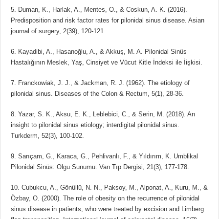
5. Duman, K., Harlak, A., Mentes, O., & Coskun, A. K. (2016).
Predisposition and risk factor rates for pilonidal sinus disease. Asian
journal of surgery, 2(39), 120-121.
6. Kayadibi, A., Hasanoğlu, A., & Akkuş, M. A. Pilonidal Sinüs
Hastalığının Meslek, Yaş, Cinsiyet ve Vücut Kitle İndeksi ile İişkisi.
7. Franckowiak, J. J., & Jackman, R. J. (1962). The etiology of
pilonidal sinus. Diseases of the Colon & Rectum, 5(1), 28-36.
8. Yazar, S. K., Aksu, E. K., Leblebici, C., & Serin, M. (2018). An
insight to pilonidal sinus etiology; interdigital pilonidal sinus.
Turkderm, 52(3), 100-102.
9. Sarıçam, G., Karaca, G., Pehlivanlı, F., & Yıldırım, K. Umblikal
Pilonidal Sinüs: Olgu Sunumu. Van Tıp Dergisi, 21(3), 177-178.
10. Cubukcu, A., Gönüllü, N. N., Paksoy, M., Alponat, A., Kuru, M., &
Özbay, O. (2000). The role of obesity on the recurrence of pilonidal
sinus disease in patients, who were treated by excision and Limberg