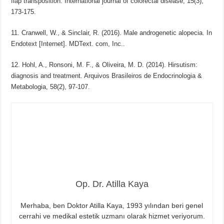
flap transposition. International journal of colorectal disease, 15(3),
173-175.
11. Cranwell, W., & Sinclair, R. (2016). Male androgenetic alopecia. In
Endotext [Internet]. MDText. com, Inc..
12. Hohl, A., Ronsoni, M. F., & Oliveira, M. D. (2014). Hirsutism:
diagnosis and treatment. Arquivos Brasileiros de Endocrinologia &
Metabologia, 58(2), 97-107.
Op. Dr. Atilla Kaya
Merhaba, ben Doktor Atilla Kaya, 1993 yılından beri genel
cerrahi ve medikal estetik uzmanı olarak hizmet veriyorum.