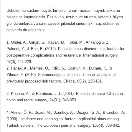
Dökülen bu saçların büyük bir bölümü sırtımızdan, kuyruk sokumu
bölgesine kaymaktadır. Fazla kilo, uzun süre oturma, yetersiz hijyen
gibi durumlarda varsa maalesef pilonidal sinüs riski, saç dökülmesi
olanlarda da görülebilir.
1. Onder, A., Girgin, S., Kapan, M., Toker, M., Arikanoglu, Z.,
Palanci, Y., & Bac, B. (2012). Pilonidal sinus disease: risk factors for
postoperative complications and recurrence. International surgery,
97(3), 224-229.
2. Harlak, A., Mentes, O., Kilic, S., Coskun, K., Duman, K., &
Yilmaz, F. (2010). Sacrococcygeal pilonidal disease: analysis of
previously proposed risk factors. Clinics, 65(2), 125-131.
3. Khanna, A., & Rombeau, J. L. (2011). Pilonidal disease. Clinics in
colon and rectal surgery, 24(01), 046-053.
4. Akinci, Ö. F., Bozer, M., Uzunköy, A., Düzgün, Ş. A., & Coşkun, A.
(1999). Incidence and aetiological factors in pilonidal sinus among
Turkish soldiers. The European journal of surgery, 165(4), 339-342.