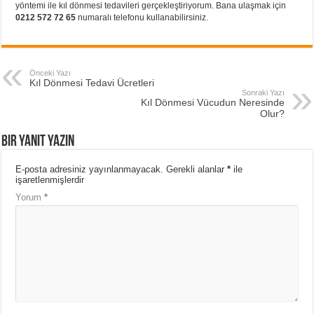
yöntemi ile kıl dönmesi tedavileri gerçekleştiriyorum. Bana ulaşmak için
0212 572 72 65
numaralı telefonu kullanabilirsiniz.
Önceki Yazı
Kıl Dönmesi Tedavi Ücretleri
Sonraki Yazı
Kıl Dönmesi Vücudun Neresinde
Olur?
Bir yanıt yazın
E-posta adresiniz yayınlanmayacak.
Gerekli alanlar
*
ile
işaretlenmişlerdir
Yorum
*