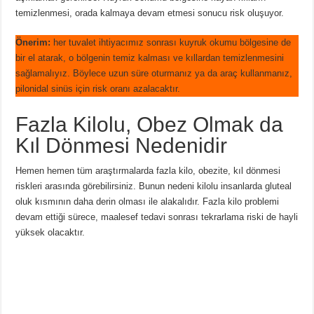
temizlenmesi, orada kalmaya devam etmesi sonucu risk oluşuyor.
Önerim:
her tuvalet ihtiyacımız sonrası kuyruk okumu bölgesine de
bir el atarak, o bölgenin temiz kalması ve kıllardan temizlenmesini
sağlamalıyız. Böylece uzun süre oturmanız ya da araç kullanmanız,
pilonidal sinüs için risk oranı azalacaktır.
Fazla Kilolu, Obez Olmak da
Kıl Dönmesi Nedenidir
Hemen hemen tüm araştırmalarda fazla kilo, obezite, kıl dönmesi
riskleri arasında görebilirsiniz. Bunun nedeni kilolu insanlarda gluteal
oluk kısmının daha derin olması ile alakalıdır. Fazla kilo problemi
devam ettiği sürece, maalesef tedavi sonrası tekrarlama riski de hayli
yüksek olacaktır.